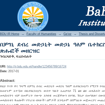
በቻግኒ ደብረ መድኃኒት መድኃኔ ዓለም ቤተክርስቲ
BDU IR
BDU IR Home
→
Faculty of Humanities
→
Geʽez
→
Thesis and Dissert
በቻግኒ ደብረ መድኃኒት መድኃኔ ዓለም ቤተክርስ
ጽሑፎች መዘርዝር
ገብረጻድቅ, ፍሬስብሐት
URI:
http://ir.bdu.edu.et/handle/123456789/16724
Date:
2017-01
Abstract:
የዚህ ጥናት ዋና ዓላማ በቻግኒ ደብረ መድኃኒት መድኃኔ ዓለም ቤተክርስቲያን የሚገኙ የብ
በመሆኑም አጥኚው በቤተክርስቲያኑ ውስጥ ካሉት አጠቃላይ 71 ልዩ ልዩ መጻሕፍት መ
መጻሕፍትን ብቻ በመምረጥ የውጭ አካላዊ መረጃቸውን በተገቢ ኹኔታ በመግለጽ፣ በውስጥ 
መጻሕፍቱን ቅጠሎች፣ የጥራዝ ብዛቶች፣ ዐምዶች እንዲሁም በየምዕራፉ መጀመሪያና መጨረሻ
ዘዴን በመጠቀም የጥናቱን ውጤት ጽፏል፡፡ የጥናቱ አነሣሽ ምክንያት፣ዓላማው፣ የጥናቱ ዘዴ