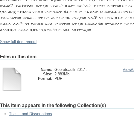
ጽሑፎች ተጠቅሰዋል፡፡ በአጥኚው የተጠኑት ሁሉም መጻሕፍት በዝርዝር ቀርበዋል፡፡ በጥና
ነጋሽ ወዳጄ የተበረከቱ ናቸው፡፡ የአቀማመጥ ኹኔታቸውም ጥሩ ስላልነበረ መጽሐፈ ብርሃን 
ተቆራርጠዋል፡፡ መዝሙረ ዳዊቱም ጠርዝ ጠርዙ ተጎድቷል፡፡ ሌሎች ግን በጥሩ ሁኔታ ናቸው፡
ይነበባሉ ሌሎች ግን የመነበብ እድል ተነፍገዋል፡፡ አጥኚዉ በመጨረሻዉ በማጠቃለያ ያጠቃ
ለአንባብያን ተደራሽ ቢሆኑ ሚል የይኹንታ ሐሳብ አስቀምጧል፡፡
Show full item record
Files in this item
Name:
Gebretsadik 2017 ...
View/
Size:
2.883Mb
Format:
PDF
This item appears in the following Collection(s)
Thesis and Dissertations