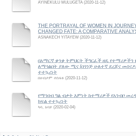
AYINEKULU MULUGETA
(
2020-11-12
)
THE PORTRAYAL OF WOMEN IN JOURNEY
CHANGED FATE: A COMPARATIVE ANALY
ASNAKECH YITAYEW
(
2020-11-12
)
በአማርኛ ቋንቋ ትምህርት ችግርፈች ዘዴ የተማሪዎችን 
ለማጎልበት ያለው ሚና (በጎንጅ ሁለተኛ ደረጃና መሰና
ተተኳሪነት
በሀብታም ተስፋዬ
(
2020-11-12
)
የማንበብ ግል ብቃት እምነት ከተማሪዎች የአንብቦ መረ
ክፍል ተተኳሪነት
ካሳ, አባይ
(
2020-02-04
)