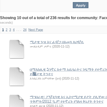
Showing 10 out of a total of 236 results for community: Fac
seconds)
1
2
3
4
. . .
24
Next Page
ሚታዊ ጉዝ እና ፌሇጋ በእመጓ ሌቦሇዴ
ሙለአዲም ታምሩ
(
2020-11-12
)
በማእከሊዊ ጏንዯር ከተማ አዴባራትና ገዲማት የተዯረጉ
ይ዗ታዊ ትንተና
እንዴርያስ አምባቸው (አባ)
(
2020-11-12
)
ማኅበራዊ፣ ፖሇቲካዊ እና ኢኮኖሚያዊ ይዖት ያሊቸው በ
ጥቅምት/2012 ዒ.ም የተዯረጉ የግእዛ ቅኔያት ትንተና
ደሳለኝ ወርቄ
(
2020-11-12
)