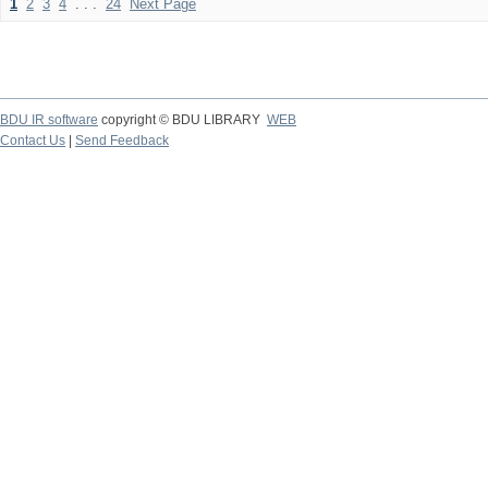
1
2
3
4
. . .
24
Next Page
BDU IR software
copyright © BDU LIBRARY
WEB
Contact Us
|
Send Feedback