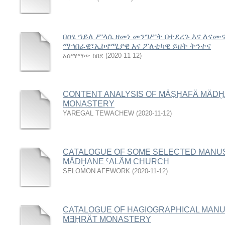
በዐፄ ኀይለ ሥላሴ ዘመነ መንግሥት በተደረጉ እና ለናሙና
ማኅበራዊ፣ኢኮኖሚያዊ እና ፖለቲካዊ ይዘት ትንተና
አስማማው ከበደ
(
2020-11-12
)
CONTENT ANALYSIS OF MÄṢḤAFÄ MÄDḪA
MONASTERY
YAREGAL TEWACHEW
(
2020-11-12
)
CATALOGUE OF SOME SELECTED MANU
MÄDḪANE ˁALÄM CHURCH
SELOMON AFEWORK
(
2020-11-12
)
CATALOGUE OF HAGIOGRAPHICAL MANU
MƎḤRӒT MONASTERY